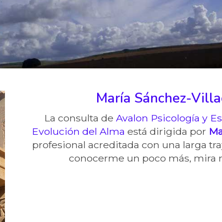
María Sánchez-Villa
La consulta de
Avalon Psicología y Es
Evolución del Alma
está dirigida por
Ma
profesional acreditada con una larga tra
conocerme un poco más, mira m