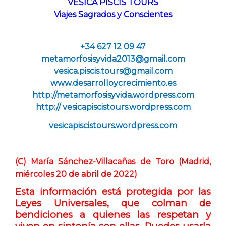
VESICA PISCIS TOURS
Viajes Sagrados y Conscientes
+34 627 12 09 47
metamorfosisyvida2013
gmail.com
vesica.piscis.tours@gmail.com
www.desarrolloycrecimiento.es
http://metamorfosisyvida.wordpress.com
http:// vesicapiscistours.wordpress.com
vesicapiscistours.wordpress.com
(C) María Sánchez-Villacañas de Toro (Madrid,
miércoles 20 de abril de 2022)
Esta información está protegida por las
Leyes Universales
, que colman de
bendiciones a quienes las respetan y