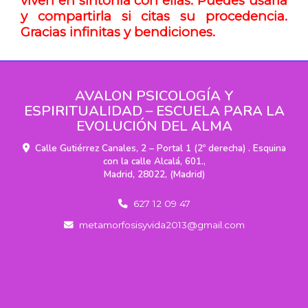
viven en sintonía con ellas
. Puedes usarla
y compartirla si citas su procedencia.
Gracias infinitas y bendiciones.
AVALON PSICOLOGÍA Y
ESPIRITUALIDAD – ESCUELA PARA LA
EVOLUCIÓN DEL ALMA
Calle Gutiérrez Canales, 2 – Portal 1 (2º derecha) . Esquina
con la calle Alcalá, 601.,
Madrid
,
28022
,
(Madrid)
627 12 09 47
metamorfosisyvida2013
gmail.com