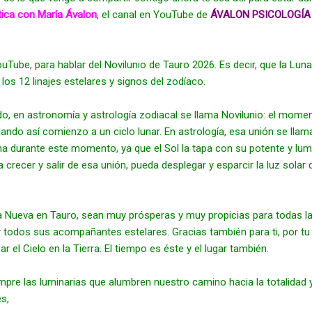
ica con María Ávalon
, el canal en YouTube de
ÁVALON PSICOLOGÍA 
ouTube, para hablar del Novilunio de Tauro 2026. Es decir, que la Lu
os 12 linajes estelares y signos del zodíaco. 
o, en astronomía y astrología zodiacal se llama Novilunio: el momento
ando así comienzo a un ciclo lunar. En astrología, esa unión se llam
a durante este momento, ya que el Sol la tapa con su potente y lumin
recer y salir de esa unión, pueda desplegar y esparcir la luz solar q
a Nueva en Tauro, sean muy prósperas y muy propicias para todas las
 y todos sus acompañantes estelares. Gracias también para ti, por tu
el Cielo en la Tierra. El tiempo es éste y el lugar también.
empre las luminarias que alumbren nuestro camino hacia la totalidad y
s,