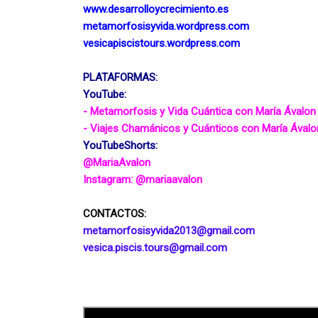
www.desarrolloycrecimiento.es 
metamorfosisyvida.wordpress.com 
vesicapiscistours.wordpress.com
PLATAFORMAS: 
YouTube:
- Metamorfosis y Vida Cuántica con María Ávalon
- Viajes Chamánicos y Cuánticos con María Ávalo
YouTubeShorts: 
@MariaAvalon 
Instagram: @mariaavalon
CONTACTOS: 
metamorfosisyvida2013
gmail.com
vesica.piscis.tours
gmail.com