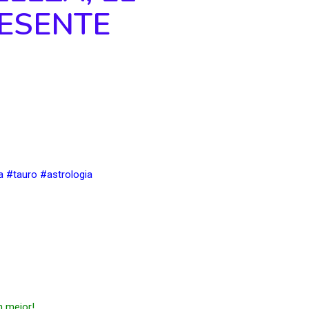
RESENTE
a
#tauro
#astrologia
n mejor! 