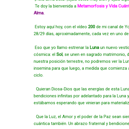
Te doy la bienvenida a
Metamorfosis y Vida
Cuánt
Alma.
Estoy aquí hoy, con el vídeo 
200
 de mi canal de Y
28/29 días, aproximadamente, cada vez en uno de l
 Eso que yo llamo estrenar la 
Luna
 un nuevo vestid
cósmica: el 
Sol
, se unen en sagrado matrimonio, d
nuestra posición terrestre, no podremos ver la Lun
insemina para que luego, a medida que comienza a c
ciclo.
 Quieran Diosa-Dios que las energías de esta Lun
bendiciones infinitas por adelantado para la Luna
estábamos esperando que vinieran para materializar 
 Que la Luz, el Amor y el poder de la Paz sean si
cuántica también. Un abrazo fraternal y bendicione