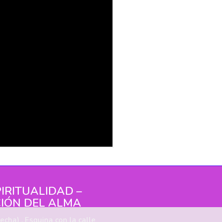
IRITUALIDAD –
IÓN DEL ALMA
echa) . Esquina con la calle