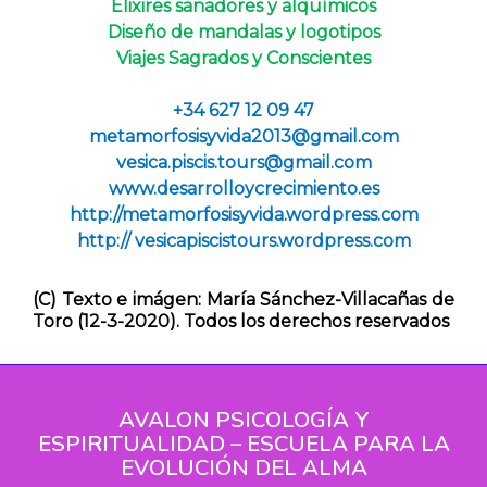
Elixires sanadores y alquímicos
Diseño de mandalas y logotipos
Viajes Sagrados y Conscientes
+34 627 12 09 47
metamorfosisyvida2013
gmail.com
vesica.piscis.tours@gmail.com
www.desarrolloycrecimiento.es
http://metamorfosisyvida.wordpress.com
http:// vesicapiscistours.wordpress.com
(C) Texto e imágen: María Sánchez-Villacañas de
Toro (12-3-2020). Todos los derechos reservados
AVALON PSICOLOGÍA Y
ESPIRITUALIDAD – ESCUELA PARA LA
EVOLUCIÓN DEL ALMA