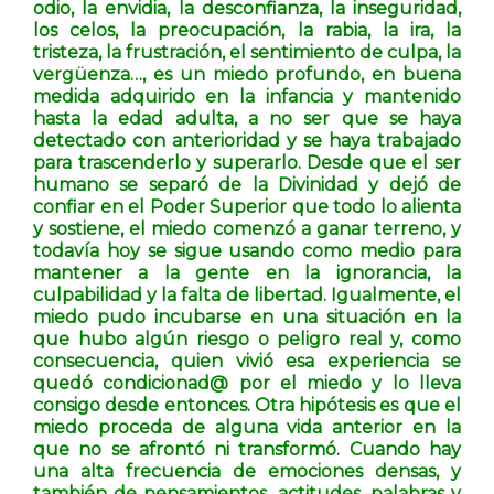
odio, la envidia, la desconfianza, la inseguridad,
los celos, la preocupación, la rabia, la ira, la
tristeza, la frustración, el sentimiento de culpa, la
vergüenza…, es un miedo profundo, en buena
medida adquirido en la infancia y mantenido
hasta la edad adulta, a no ser que se haya
detectado con anterioridad y se haya trabajado
para trascenderlo y superarlo. Desde que el ser
humano se separó de la Divinidad y dejó de
confiar en el Poder Superior que todo lo alienta
y sostiene, el miedo comenzó a ganar terreno, y
todavía hoy se sigue usando como medio para
mantener a la gente en la ignorancia, la
culpabilidad y la falta de libertad. Igualmente, el
miedo pudo incubarse en una situación en la
que hubo algún riesgo o peligro real y, como
consecuencia, quien vivió esa experiencia se
quedó condicionad@ por el miedo y lo lleva
consigo desde entonces. Otra hipótesis es que el
miedo proceda de alguna vida anterior en la
que no se afrontó ni transformó. Cuando hay
una alta frecuencia de emociones densas, y
también de pensamientos, actitudes, palabras y