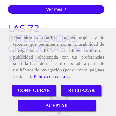
Ver más
LAS 72
INTELIGENCIAS
Este sitio web utiliza cookies propias y de
terceros que permiten mejorar la usabilidad de
CREADORAS DE LA
navegación, analizar el uso de la web y mostrar
KABALAH
publicidad relacionada con tus preferencias
sobre la base de un perfil elaborado a partir de
tus hábitos de navegación (por ejemplo, páginas
visitadas).
Política de cookies
.
CONFIGURAR
RECHAZAR
ACEPTAR