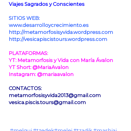
Viajes Sagrados y Conscientes
SITIOS WEB:
www.desarrolloycrecimiento.es
http://metamorfosisyvida.wordpress.com
http://vesicapiscistours.wordpress.com
PLATAFORMAS:
YT: Metamorfosis y Vida con María Ávalon
YT Short: @MariaAvalon
Instagram: @mariaavalon
CONTACTOS:
metamorfosisyvida2013@gmail.com
vesica.piscis.tours@gmail.com
#melqui #tzedek#melej #tzadik #mashiaj