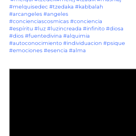
#melquisedec #tzedaka #kabbalah
#arcangeles #angeles
#concienciascosmicas #conciencia
#espíritu #luz #luzincreada #infinito #diosa
#dios #fuentedivina #alquimia
#autoconocimiento #individuacion #psique
#emociones #esencia #alma