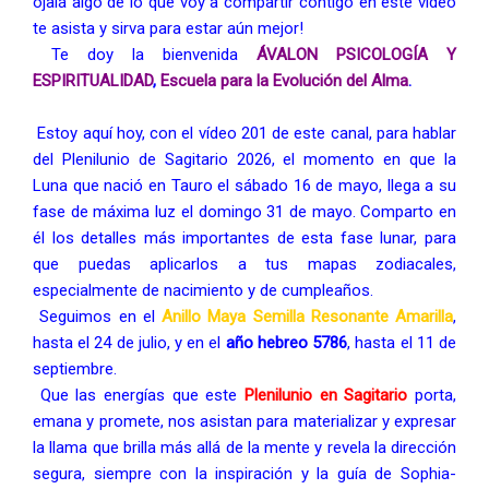
ojalá algo de lo que voy a compartir contigo en este vídeo 
te asista y sirva para estar aún mejor! 
 Te doy la bienvenida 
ÁVALON PSICOLOGÍA Y 
ESPIRITUALIDAD
, 
Escuela para la Evolución del Alma
. 
Estoy aquí hoy, con el vídeo 201 de este canal, para hablar 
del Plenilunio de Sagitario 2026, el momento en que la 
Luna que nació en Tauro el sábado 16 de mayo, llega a su 
fase de máxima luz el domingo 31 de mayo. Comparto en 
él los detalles más importantes de esta fase lunar, para 
que puedas aplicarlos a tus mapas zodiacales, 
especialmente de nacimiento y de cumpleaños. 
 Seguimos en el 
Anillo Maya Semilla Resonante Amarilla
, 
hasta el 24 de julio, y en el 
año hebreo 5786
, hasta el 11 de 
septiembre. 
 Que las energías que este 
Plenilunio en Sagitario
porta, 
emana y promete, nos asistan para materializar y expresar 
la llama que brilla más allá de la mente y revela la dirección 
segura, siempre con la inspiración y la guía de Sophia-