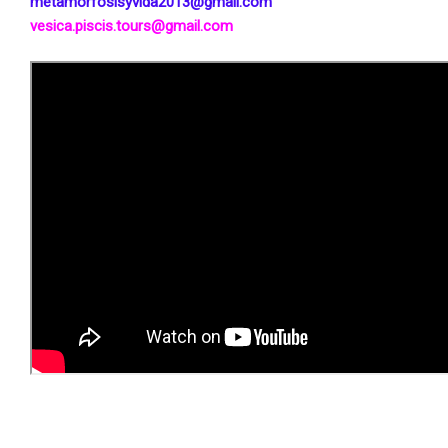
metamorfosisyvida2013
gmail.com
vesica.piscis.tours@gmail.com