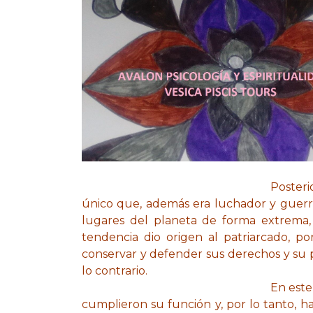
Posteri
único que, además era luchador y guerr
lugares del planeta de forma extrema
tendencia dio origen al patriarcado, p
conservar y defender sus derechos y su 
lo contrario.
En este
cumplieron su función y, por lo tanto, ha