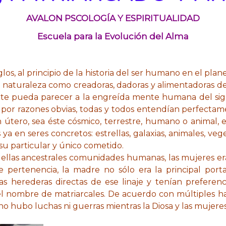
AVALON PSCOLOGÍA Y ESPIRITUALIDAD
Escuela para la Evolución del Alma
os, al principio de la historia del ser humano en el plan
 la naturaleza como creadoras, dadoras y alimentadoras 
e pueda parecer a la engreída mente humana del siglo
 por razones obvias, todas y todos entendían perfectam
útero, sea éste cósmico, terrestre, humano o animal, er
ya en seres concretos: estrellas, galaxias, animales, veg
a su particular y único cometido.
ellas ancestrales comunidades humanas, las mujeres era
 pertenencia, la madre no sólo era la principal port
n las herederas directas de ese linaje y tenían preferen
el nombre de matriarcales. De acuerdo con múltiples h
 no hubo luchas ni guerras mientras la Diosa y las mujer