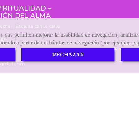
IRITUALIDAD –
IÓN DEL ALMA
echa) . Esquina con la calle
ros que permiten mejorar la usabilidad de navegación, analiza
id)
aborado a partir de tus hábitos de navegación (por ejemplo, pá
RECHAZAR
gmail.com
cidad