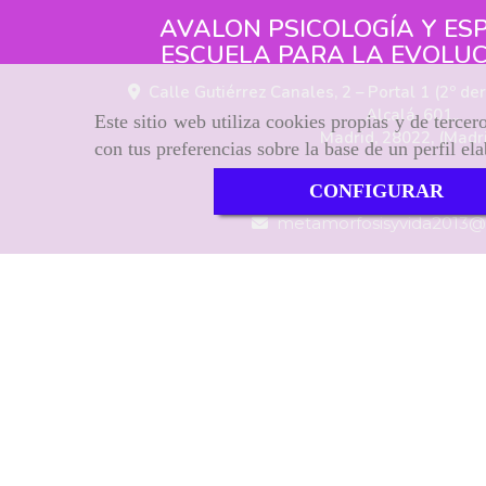
AVALON PSICOLOGÍA Y ESP
ESCUELA PARA LA EVOLUC
Calle Gutiérrez Canales, 2 – Portal 1 (2º der
Alcalá, 601.,
Este sitio web utiliza cookies propias y de terce
Madrid
,
28022
,
(Madr
con tus preferencias sobre la base de un perfil el
627 12 09 47
CONFIGURAR
metamorfosisyvida2013
Inicio
Aviso Legal
Política de cookies
Política de Priva